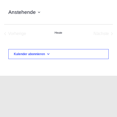
Anstehende
Datum
wählen.
Heute
Vorherige
Nächste
Veranstaltungen
Veranst
Kalender abonnieren