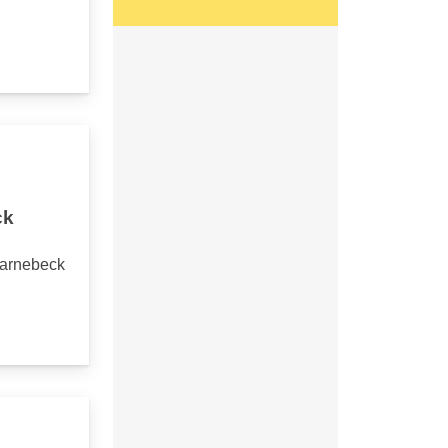
ck
harnebeck