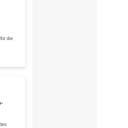
ür die
-
des