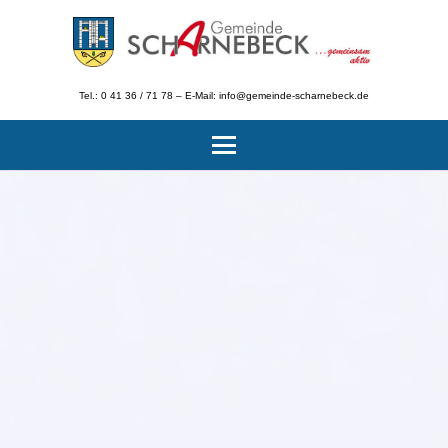
Tel.: 0 41 36 / 71 78 – E-Mail: info@gemeinde-scharnebeck.de