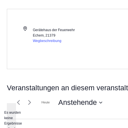
Adresse
Gerätehaus der Feuerwehr
Echem
,
21379
Wegbeschreibung
Veranstaltungen an diesem veranstal
Anstehende
Heute
Datum
Es wurden
keine
wählen.
Hinweis
Ergebnisse