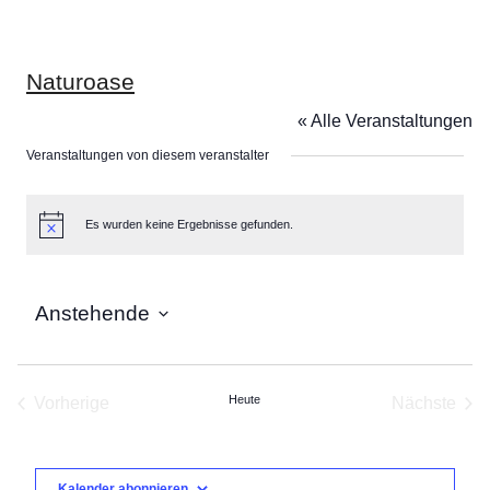
Naturoase
« Alle Veranstaltungen
Veranstaltungen von diesem veranstalter
Es wurden keine Ergebnisse gefunden.
Hinweis
Anstehende
Datum
wählen.
Heute
Vorherige
Nächste
Veranstaltungen
Veranst
Kalender abonnieren