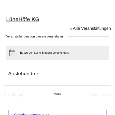
LüneHöfe KG
« Alle Veranstaltungen
Veranstaltungen von diesem veranstalter
Es wurden keine Ergebnisse gefunden.
Hinweis
Anstehende
Datum
wählen.
Heute
Vorherige
Nächste
Veranstaltungen
Veranst
Kalender abonnieren