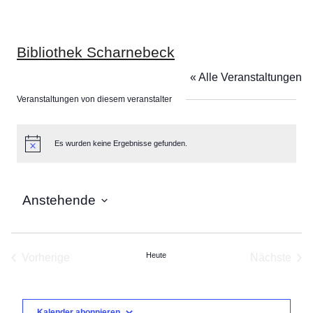
Bibliothek Scharnebeck
« Alle Veranstaltungen
Veranstaltungen von diesem veranstalter
Es wurden keine Ergebnisse gefunden.
Hinweis
Anstehende
Datum
wählen.
Heute
Vorherige
Nächste
Veranstaltungen
Veranst
Kalender abonnieren