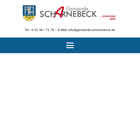
Tel.: 0 41 36 / 71 78 – E-Mail: info@gemeinde-scharnebeck.de