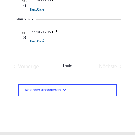
14:30
-
17:15
SO.
6
TanzCafé
Nov. 2026
14:30
-
17:15
SO.
8
TanzCafé
Heute
Vorherige
Nächste
Veranstaltungen
Veranstaltu
Kalender abonnieren