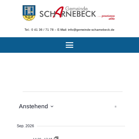
Tel.: 0 41 36 / 71 78 – E-Mail: info@gemeinde-scharnebeck.de
Veranstaltungen
Ansichten-
Veranstalt
Anstehend
Navigation
Ansichten-
Zusammen
Navigatio
Datum
auswählen.
Sep. 2026