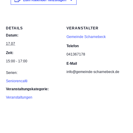
Zum Kalender hinzufügen
DETAILS
VERANSTALTER
Datum:
Gemeinde Scharnebeck
17.07
Telefon
Zeit:
041367178
15:00 - 17:00
E-Mail
info@gemeinde-scharnebeck.de
Serien:
Seniorencafé
Veranstaltungskategorie:
Veranstaltungen