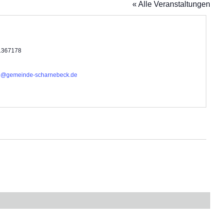
« Alle Veranstaltungen
efon
1367178
il
o@gemeinde-scharnebeck.de