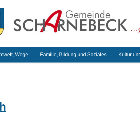
mwelt, Wege
Familie, Bildung und Soziales
Kultur un
h
S