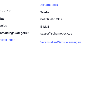
Scharnebeck
0 - 21:00
Telefon
itt:
04136 907 7317
enlos
E-Mail
nstaltungskategorie:
sasse@scharnebeck.de
nstaltungen
Veranstalter-Website anzeigen