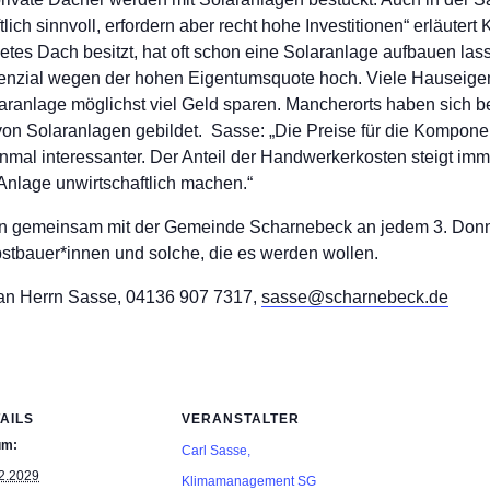
tlich sinnvoll, erfordern aber recht hohe Investitionen“ erläute
etes Dach besitzt, hat oft schon eine Solaranlage aufbauen lass
enzial wegen der hohen Eigentumsquote hoch. Viele Hauseig
aranlage möglichst viel Geld sparen. Mancherorts haben sich 
n Solaranlagen gebildet. Sasse: „Die Preise für die Kompone
mal interessanter. Der Anteil der Handwerkerkosten steigt imm
nlage unwirtschaftlich machen.“
un gemeinsam mit der Gemeinde Scharnebeck an jedem 3. Donn
stbauer*innen und solche, die es werden wollen.
an Herrn Sasse, 04136 907 7317,
sasse@scharnebeck.de
AILS
VERANSTALTER
um:
Carl Sasse,
2.2029
Klimamanagement SG