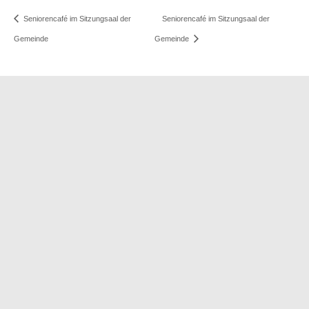
Seniorencafé im Sitzungsaal der
Seniorencafé im Sitzungsaal der
Gemeinde
Gemeinde