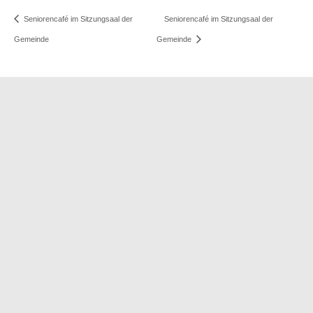
Seniorencafé im Sitzungsaal der
Seniorencafé im Sitzungsaal der
Gemeinde
Gemeinde