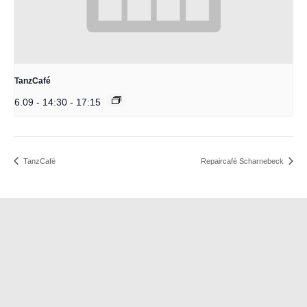
TanzCafé
6.09 - 14:30
-
17:15
TanzCafé
Repaircafé Scharnebeck