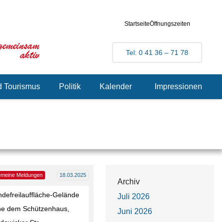
Startseite
Öffnungszeiten
Tel: 0 41 36 – 71 78
d Tourismus
Politik
Kalender
Impressionen
gemeine Meldungen
18.03.2025
Archiv
defreilauffläche-Gelände
Juli 2026
he dem Schützenhaus,
Juni 2026