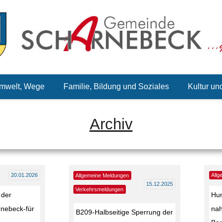
mwelt, Wege
Familie, Bildung und Soziales
Kultur un
Archiv
20.01.2026
All
Allgemeine Meldungen
15.12.2025
Verkehrsmeldungen
 der
Hun
nebeck-für
na
B209-Halbseitige Sperrung der